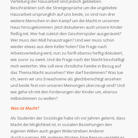
Verteilung der Hausarbeit sind jedoch geblieben.
Beschränkten sich die Streitgespräche um die ungeliebte
Hausarbeit ursprünglich auf uns beide, so sind nun drei
weitere Menschen in den Kampf um die Macht in unserem
Haus hinzugekommen. Jetzt diskutieren auch unsere Kinder
fleißig mit. Wer hat zuletzt den Geschirrspüler ausgeräumt?
Wer muss den Müll hinaustragen? Und wer muss schon
wieder etwas aus dem Keller holen? Die Frage nach
Arbeitsverteilung wird, nun zu fünft ebenso heftig diskutiert,
wie zuvor zu zweit. Und die Frage nach der Macht beschäftigt
mich weiterhin. Wie soll eine christliche Familie in Bezug auf
das Thema Macht aussehen? Wer darf bestimmen? Was tue
ich, wenn wir uns Erwachsene als gleichberechtigt ansehen
und beide fest von unseren Meinungen überzeugt sind? Und
wie gehe ich mit den Forderungen der Kinder um, ebenso
mitbestimmen zu wollen?
Was ist Macht?
Als Studentin der Soziologie habe ich vor Jahren gelernt, dass
Macht die Möglichkeit ist, in sozialen Beziehungen den
eigenen Willen auch gegen Widerstreben Anderer
durchzusetzen. Mit anderen Worten: Eine Person versteht es