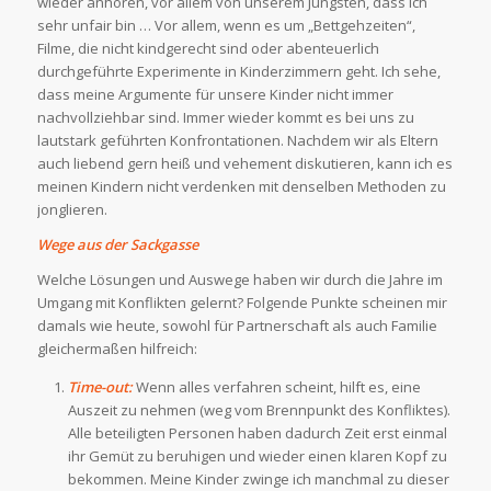
wieder anhören, vor allem von unserem Jüngsten, dass ich
sehr unfair bin … Vor allem, wenn es um „Bettgehzeiten“,
Filme, die nicht kindgerecht sind oder abenteuerlich
durchgeführte Experimente in Kinderzimmern geht. Ich sehe,
dass meine Argumente für unsere Kinder nicht immer
nachvollziehbar sind. Immer wieder kommt es bei uns zu
lautstark geführten Konfrontationen. Nachdem wir als Eltern
auch liebend gern heiß und vehement diskutieren, kann ich es
meinen Kindern nicht verdenken mit denselben Methoden zu
jonglieren.
Wege aus der Sackgasse
Welche Lösungen und Auswege haben wir durch die Jahre im
Umgang mit Konflikten gelernt? Folgende Punkte scheinen mir
damals wie heute, sowohl für Partnerschaft als auch Familie
gleichermaßen hilfreich:
Time-out:
Wenn alles verfahren scheint, hilft es, eine
Auszeit zu nehmen (weg vom Brennpunkt des Konfliktes).
Alle beteiligten Personen haben dadurch Zeit erst einmal
ihr Gemüt zu beruhigen und wieder einen klaren Kopf zu
bekommen. Meine Kinder zwinge ich manchmal zu dieser