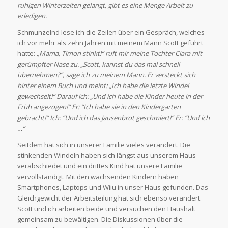
ruhigen Winterzeiten gelangt, gibt es eine Menge Arbeit zu
erledigen.
Schmunzelnd lese ich die Zeilen über ein Gespräch, welches
ich vor mehr als zehn Jahren mit meinem Mann Scott geführt
hatte:
„Mama, Timon stinkt!“ ruft mir meine Tochter Ciara mit
gerümpfter Nase zu. „Scott, kannst du das mal schnell
übernehmen?“, sage ich zu meinem Mann. Er versteckt sich
hinter einem Buch und meint: „Ich habe die letzte Windel
gewechselt!“ Darauf ich: „Und ich habe die Kinder heute in der
Früh angezogen!“ Er: “Ich habe sie in den Kindergarten
gebracht!“ Ich: “Und ich das Jausenbrot geschmiert!“ Er: “Und ich
…“
Seitdem hat sich in unserer Familie vieles verändert. Die
stinkenden Windeln haben sich längst aus unserem Haus
verabschiedet und ein drittes Kind hat unsere Familie
vervollständigt. Mit den wachsenden Kindern haben
Smartphones, Laptops und Wiiu in unser Haus gefunden. Das
Gleichgewicht der Arbeitsteilung hat sich ebenso verändert.
Scott und ich arbeiten beide und versuchen den Haushalt
gemeinsam zu bewältigen. Die Diskussionen über die