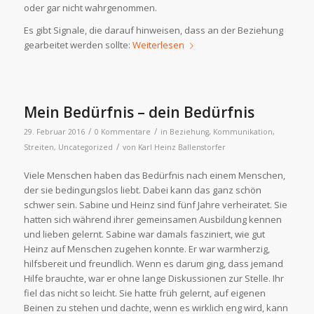
oder gar nicht wahrgenommen.
Es gibt Signale, die darauf hinweisen, dass an der Beziehung
gearbeitet werden sollte:
Weiterlesen
Mein Bedürfnis – dein Bedürfnis
/
/
29. Februar 2016
0 Kommentare
in
Beziehung
,
Kommunikation
,
/
Streiten
,
Uncategorized
von
Karl Heinz Ballenstorfer
Viele Menschen haben das Bedürfnis nach einem Menschen,
der sie bedingungslos liebt. Dabei kann das ganz schön
schwer sein. Sabine und Heinz sind fünf Jahre verheiratet. Sie
hatten sich während ihrer gemeinsamen Ausbildung kennen
und lieben gelernt. Sabine war damals fasziniert, wie gut
Heinz auf Menschen zugehen konnte. Er war warmherzig,
hilfsbereit und freundlich. Wenn es darum ging, dass jemand
Hilfe brauchte, war er ohne lange Diskussionen zur Stelle. Ihr
fiel das nicht so leicht. Sie hatte früh gelernt, auf eigenen
Beinen zu stehen und dachte, wenn es wirklich eng wird, kann