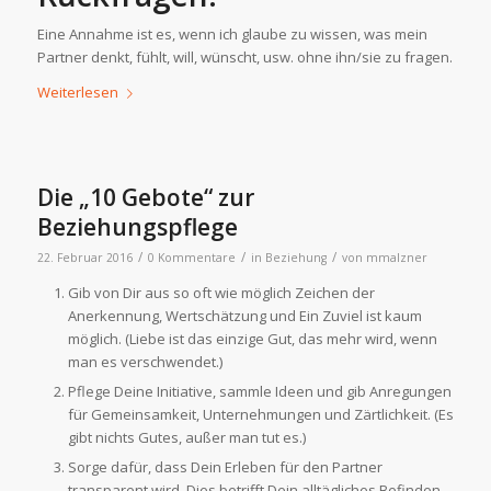
Eine Annahme ist es, wenn ich glaube zu wissen, was mein
Partner denkt, fühlt, will, wünscht, usw. ohne ihn/sie zu fragen.
Weiterlesen
Die „10 Gebote“ zur
Beziehungspflege
/
/
/
22. Februar 2016
0 Kommentare
in
Beziehung
von
mmalzner
Gib von Dir aus so oft wie möglich Zeichen der
Anerkennung, Wertschätzung und Ein Zuviel ist kaum
möglich. (Liebe ist das einzige Gut, das mehr wird, wenn
man es verschwendet.)
Pflege Deine Initiative, sammle Ideen und gib Anregungen
für Gemeinsamkeit, Unternehmungen und Zärtlichkeit. (Es
gibt nichts Gutes, außer man tut es.)
Sorge dafür, dass Dein Erleben für den Partner
transparent wird. Dies betrifft Dein alltägliches Befinden,