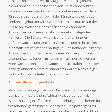
Achtsamkeit können wir im Alltag bei vielen Tätigkeiten üben,
die wir sonst auf Autopilot erledigen. Beim Zähneputzen
bewusst spüren wie die Zahnbürste über die Zähne gleitet.
Fühlt es sich anders an, ob mit der Bürste waagrecht oder
senkrecht gebürstet wird? Wie fühlt sich die Bürste auf der
Zunge an? Welchen Geschmack hat die Zahnpaste?
Achtsamkeit kann man bei allen manuellen Tätigkeiten
trainieren. Die Tätigkeit wird mit einer hohen inneren
Aufmerksamkeit und Wachheit verrichtet und nicht achtlos
automatisiert, wie wir das häufig tun. Eine bekannte, einfache
Achtsamkeitsübung ist die achtsame Wahrnehmung des
eigenen Atems. Dabei nimmt man einfach nur aufmerksam
wahr, wie man ein- und ausatmet und sich dabei der Körper
bewegt, ohne den Atem verändern zu wollen. Nach einiger
Zeit stellt sich eine tiefe Entspannung ein.
Achtsam Beziehungen stärken
Mit etwas Erfahrung in Achtsamkeit kann man Beziehungen
damit enorm bereichern. Achtsamkeit, verbunden mit
Wertschätzung eröffnet in einer Beziehung neue Ebenen für
tiefgehende gemeinsame Gespräche. Ein Spaziergang zu
zweit, bei dem man bewusst Achtsamkeit übt, wirkt nicht nur