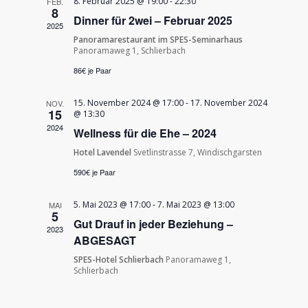
8. Februar 2025 @ 19:00
-
22:30
FEB.
Navigati
8
Dinner für 2wei – Februar 2025
2025
Panoramarestaurant im SPES-Seminarhaus
Panoramaweg 1, Schlierbach
86€ je Paar
15. November 2024 @ 17:00
-
17. November 2024
NOV.
15
@ 13:30
2024
Wellness für die Ehe – 2024
Hotel Lavendel
Svetlinstrasse 7, Windischgarsten
590€ je Paar
5. Mai 2023 @ 17:00
-
7. Mai 2023 @ 13:00
MAI
5
Gut Drauf in jeder Beziehung –
2023
ABGESAGT
SPES-Hotel Schlierbach
Panoramaweg 1,
Schlierbach