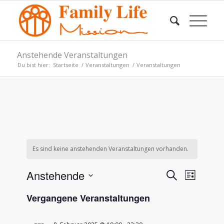
Anstehende Veranstaltungen
Du bist hier:
Startseite
/
Veranstaltungen
/
Veranstaltungen
Es sind keine anstehenden Veranstaltungen vorhanden.
Veransta
Verans
Anstehende
Suche
Liste
Ansich
Suche
Datum
Naviga
Vergangene Veranstaltungen
wählen.
und
Ansichte